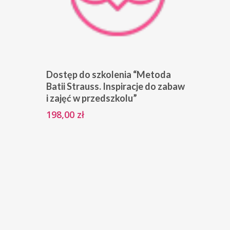
Add To Cart
Dostęp do szkolenia “Metoda
Batii Strauss. Inspiracje do zabaw
i zajęć w przedszkolu”
198,00
zł